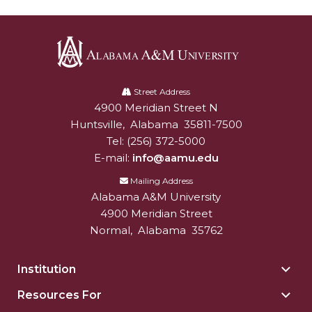
Alabama
A&M
Street Address
4900 Meridian Street N
Alabam A&M University
University
Huntsville
,
Alabama
35811-7500
Tel:
(256) 372-5000
E-mail:
info@aamu.edu
Mailing Address
Alabama A&M University
4900 Meridian Street
Normal
,
Alabama
35762
Institution
Togg
Insti
Resources For
Togg
sect