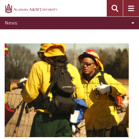
News Detail 1
Alabama
A&M
News Detail 2
News
University
News Detail 3
Example