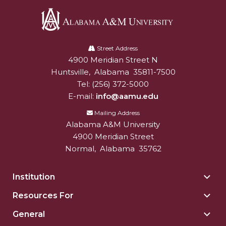
Alabama
A&M
Street Address
4900 Meridian Street N
Alabam A&M University
University
Huntsville
,
Alabama
35811-7500
Tel:
(256) 372-5000
E-mail:
info@aamu.edu
Mailing Address
Alabama A&M University
4900 Meridian Street
Normal
,
Alabama
35762
Institution
Togg
Insti
Resources For
Togg
sect
Reso
General
Togg
For